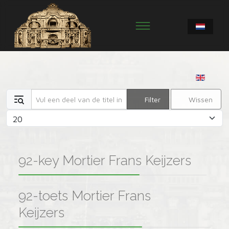
Vul een deel van de titel in
Filter
Wissen
Toon #
92-key Mortier Frans Keijzers
92-toets Mortier Frans
Keijzers