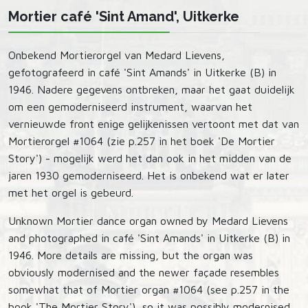
Mortier café 'Sint Amand', Uitkerke
Onbekend Mortierorgel van Medard Lievens,
gefotografeerd in café 'Sint Amands' in Uitkerke (B) in
1946. Nadere gegevens ontbreken, maar het gaat duidelijk
om een gemoderniseerd instrument, waarvan het
vernieuwde front enige gelijkenissen vertoont met dat van
Mortierorgel #1064 (zie p.257 in het boek 'De Mortier
Story') - mogelijk werd het dan ook in het midden van de
jaren 1930 gemoderniseerd. Het is onbekend wat er later
met het orgel is gebeurd.
Unknown Mortier dance organ owned by Medard Lievens
and photographed in café 'Sint Amands' in Uitkerke (B) in
1946. More details are missing, but the organ was
obviously modernised and the newer façade resembles
somewhat that of Mortier organ #1064 (see p.257 in the
book 'The Mortier Story'), so it was possibly modernised