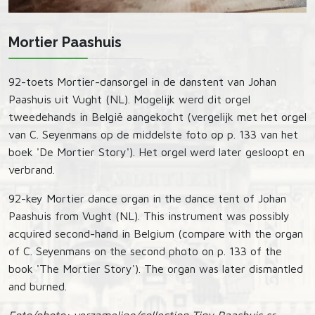
Mortier Paashuis
92-toets Mortier-dansorgel in de danstent van Johan
Paashuis uit Vught (NL). Mogelijk werd dit orgel
tweedehands in België aangekocht (vergelijk met het orgel
van C. Seyenmans op de middelste foto op p. 133 van het
boek 'De Mortier Story'). Het orgel werd later gesloopt en
verbrand.
92-key Mortier dance organ in the dance tent of Johan
Paashuis from Vught (NL). This instrument was possibly
acquired second-hand in Belgium (compare with the organ
of C. Seyenmans on the second photo on p. 133 of the
book 'The Mortier Story'). The organ was later dismantled
and burned.
Foto/photo: verzameling/collection Tiny Paashuis sr.