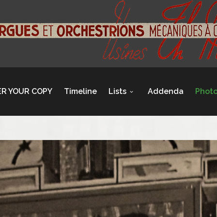
R YOUR COPY
Timeline
Lists
Addenda
Phot